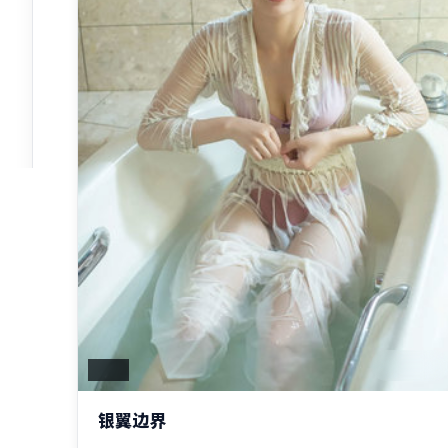
2:08:10
日本
银翼边界