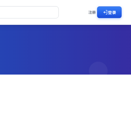
注册
登录
好剧
剧在线看
了然