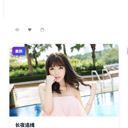
周迅、小栗旬、胡歌、汤唯、黄渤组成跨代际阵容。影
英国
地区
片在英国语境下讨论家庭、正义与代价，留白处耐人寻
周冬雨 / 周迅 / 小栗旬 等
主演
味。
犯罪
·
2022
·
电影
3.7万
2.7千
1年前
最新
2:32:02
印度
长夜追缉