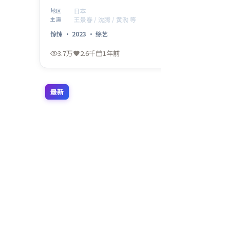
色。惊悚元素贯穿全片，2023年6月24日 首映后口碑在
日本
地区
细节与配乐上收获好评。
王景春 / 沈腾 / 黄渤 等
主演
惊悚
·
2023
·
综艺
3.7万
2.6千
1年前
最新