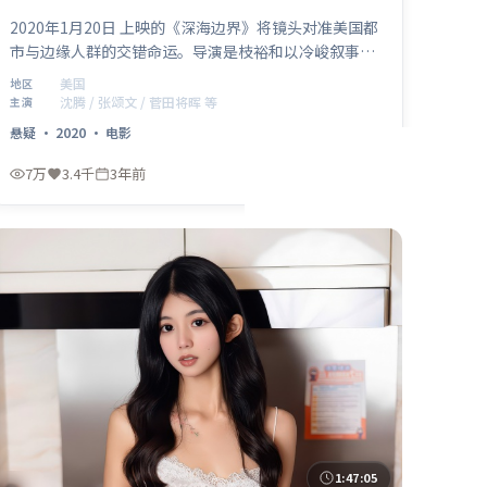
2020年1月20日 上映的《深海边界》将镜头对准美国都
市与边缘人群的交错命运。导演是枝裕和以冷峻叙事包
裹温情内核，沈腾、张颂文、菅田将晖、松隆子共同演
美国
地区
绎一段关于救赎与成长的旅程，类型元素为悬疑，适合
沈腾 / 张颂文 / 菅田将晖 等
主演
喜欢强情节与人物弧光的观众。
悬疑
·
2020
·
电影
7万
3.4千
3年前
最新
1:47:05
法国