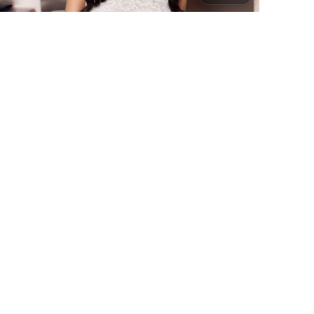
霓虹回响
故事围绕一场意外事件展开——《霓虹回响》由丹尼斯
·维伦纽瓦执导，蒋奇明、朱一龙、梁朝伟、黄渤联袂
出演，法国取景与制作。2018年8月2日 登陆各平台
法国
地区
后，以动漫类型特有的悬念与动作场面吸引观众，适合
蒋奇明 / 朱一龙 / 梁朝伟 等
主演
周末一口气追完。
动漫
·
2018
·
电视剧