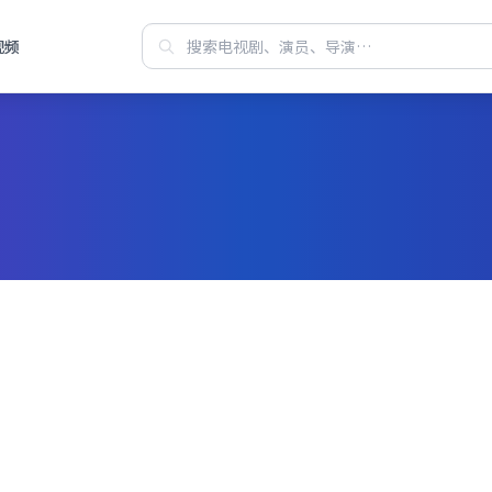
视频
站每日焕新华语
费观看高清电视
聚合都市、古装、悬疑等高分连载，
机电脑即点即播，画质清晰、缓冲更少，片单排版一目