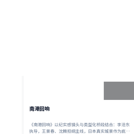
1:38:14
日本
南港回响
《南港回响》以纪实感镜头与类型化桥段结合：李沧东
执导，王景春、沈腾担纲主线，日本真实城景作为底