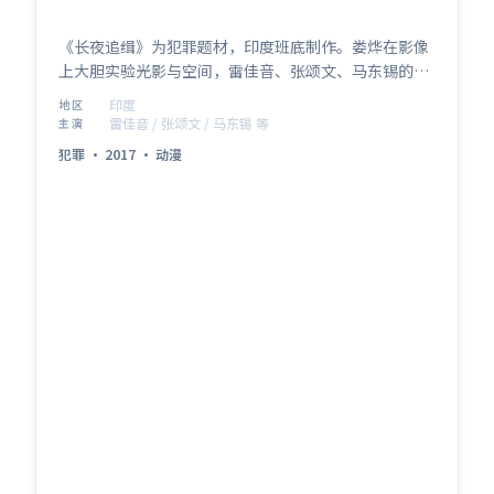
《长夜追缉》为犯罪题材，印度班底制作。娄烨在影像
上大胆实验光影与空间，雷佳音、张颂文、马东锡的表
演层次细腻。影片于 2017年5月1日 正式公映，以高密
印度
地区
度信息与情感爆发力获得讨论热度。
雷佳音 / 张颂文 / 马东锡 等
主演
犯罪
·
2017
·
动漫