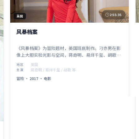
2:55:35
英国
风暴档案
《风暴档案》为冒险题材，英国班底制作。刁亦男在影
像上大胆实验光影与空间，蒋奇明、易烊千玺、胡歌的
表演层次细腻。影片于 2017年4月16日 正式公映，以
英国
地区
高密度信息与情感爆发力获得讨论热度。
蒋奇明 / 易烊千玺 / 胡歌 等
主演
冒险
·
2017
·
电影