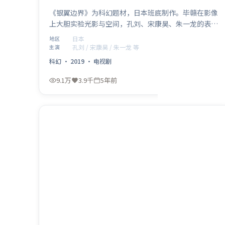
《银翼边界》为科幻题材，日本班底制作。毕赣在影像
上大胆实验光影与空间，孔刘、宋康昊、朱一龙的表演
层次细腻。影片于 2019年9月1日 正式公映，以高密度
日本
地区
信息与情感爆发力获得讨论热度。
孔刘 / 宋康昊 / 朱一龙 等
主演
科幻
·
2019
·
电视剧
9.1万
3.9千
5年前
最新