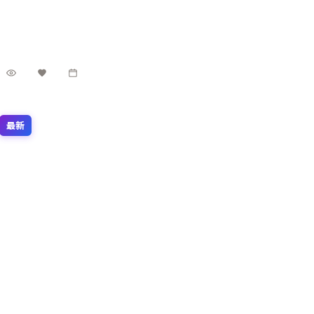
4.6万
2.9千
4年前
最新